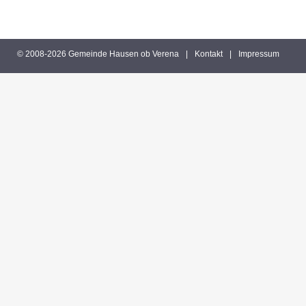
© 2008-2026 Gemeinde Hausen ob Verena
|
Kontakt
|
Impressum