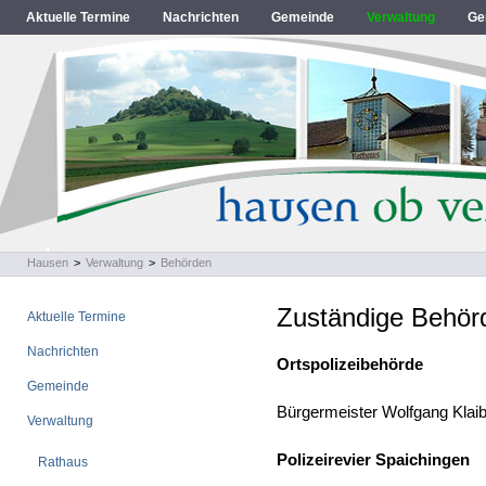
Aktuelle Termine
Nachrichten
Gemeinde
Verwaltung
Ge
Hausen
>
Verwaltung
>
Behörden
Zuständige Behör
Aktuelle Termine
Nachrichten
Ortspolizeibehörde
Gemeinde
Bürgermeister Wolfgang Klaib
Verwaltung
Polizeirevier Spaichingen
Rathaus